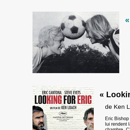
«
« Lookin
de Ken L
Eric Bishop
lui rendent 
chambre. C’