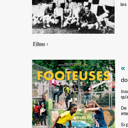
les
Films
:
«
do
Ins
qu’
De 
int
Si 