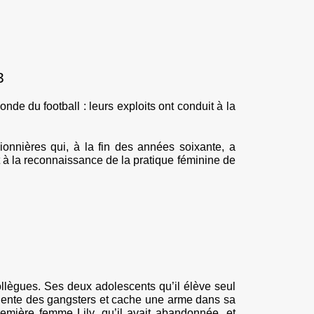
3
e du football : leurs exploits ont conduit à la
onnières qui, à la fin des années soixante, a
t à la reconnaissance de la pratique féminine de
ollègues. Ses deux adolescents qu’il élève seul
équente des gangsters et cache une arme dans sa
remière femme Lily, qu’il avait abandonnée, et