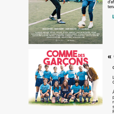
d’a
ten
«