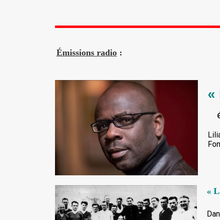
Émissions radio
:
«
Lil
Fon
« L
Dan