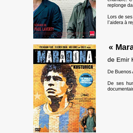
replonge da
Lors de ses 
l’aidera à r
« Mar
de Emir 
De Buenos A
De ses hum
documentair