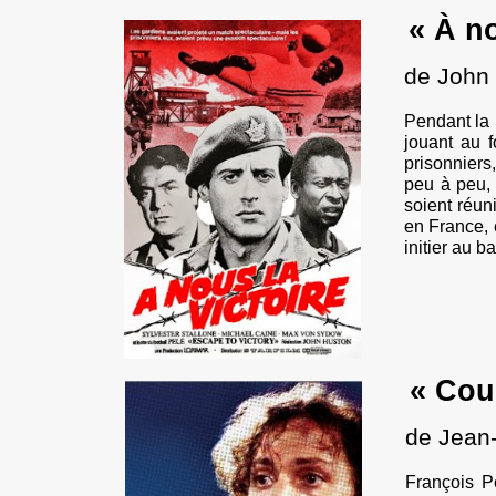
« À no
de John
Pendant la 
jouant au 
prisonniers
peu à peu, 
soient réun
en France, 
initier au 
« Cou
de Jean
François Pe