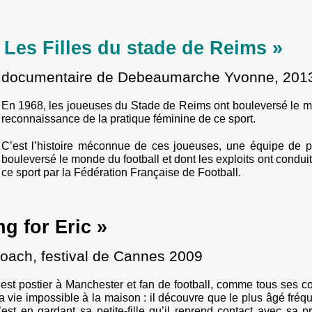
 Les Filles du stade de Reims »
documentaire de Debeaumarche Yvonne, 201
En 1968, les joueuses du Stade de Reims ont bouleversé le mond
reconnaissance de la pratique féminine de ce sport.
C’est l’histoire méconnue de ces joueuses, une équipe de pi
bouleversé le monde du football et dont les exploits ont condui
ce sport par la Fédération Française de Football.
g for Eric »
oach, festival de Cannes 2009
 est postier à Manchester et fan de football, comme tous ses c
la vie impossible à la maison : il découvre que le plus âgé fr
est en gardant sa petite-fille qu’il reprend contact avec sa p